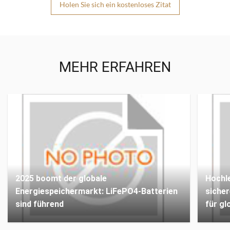
Holen Sie sich ein kostenloses Zitat
MEHR ERFAHREN
2025 boomt der globale
Hochle
Energiespeichermarkt: LiFePO4-Batterien
sicher
sind führend
für gl