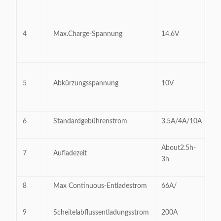
3.
4
Max.Charge-Spannung
14.6V
Al
G
2.
5
Abkürzungsspannung
10V
Al
En
6
Standardgebührenstrom
3.5A/4A/10A
0.
About2.5h-
7
Aufladezeit
3h
8
Max Continuous-Entladestrom
66A/
1
9
Scheitelabflussentladungsstrom
200A
1