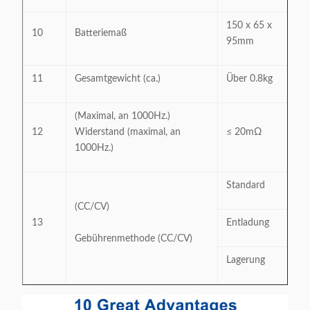
150 x 65 x
10
Batteriemaß
95mm
11
Gesamtgewicht (ca.)
Über 0.8kg
(Maximal, an 1000Hz.)
12
Widerstand (maximal, an
≤ 20mΩ
1000Hz.)
Standard
0
(CC/CV)
13
Entladung
-
Gebührenmethode (CC/CV)
Lagerung
-