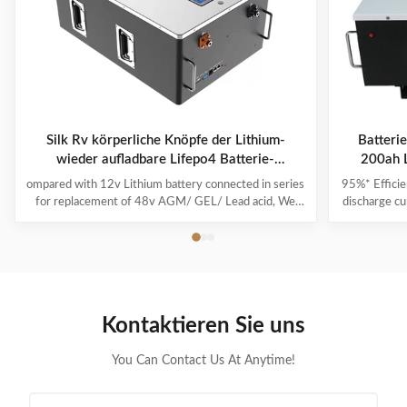
Silk Rv körperliche Knöpfe der Lithium-
Batteri
wieder aufladbare Lifepo4 Batterie-
200ah L
5.12KWH vier
ompared with 12v Lithium battery connected in series
95%* Efficie
for replacement of 48v AGM/ GEL/ Lead acid, We
discharge cu
highly recommend a direct 48v lithium battery pack,
its capacit
which is more powerful and stable in performance. If
run-time c
you are a golf cart dealer or fleet manager, to start
product i
offering your customers the best-in-class lithium golf
power and i
cart battery by becoming a Silk dealer. From no
effect, no m
maintenance to faster charge times, lithium batteries
used as soo
Kontaktieren Sie uns
have many advantages over lead-acid. Silk Lithium
ion is a lit
batteries feature
You Can Contact Us At Anytime!