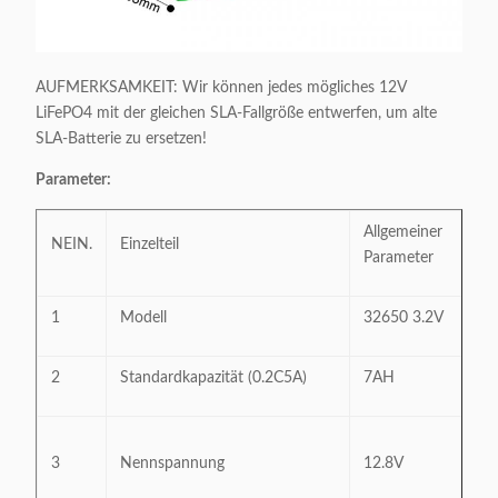
AUFMERKSAMKEIT: Wir können jedes mögliches 12V
LiFePO4 mit der gleichen SLA-Fallgröße entwerfen, um alte
SLA-Batterie zu ersetzen!
Parameter:
Allgemeiner
NEIN.
Einzelteil
A
Parameter
1
Modell
32650 3.2V
Ei
2
Standardkapazität (0.2C5A)
7AH
3.
3
Nennspannung
12.8V
(A
3.