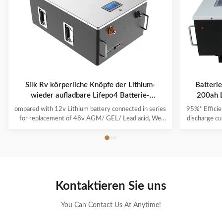
Silk Rv körperliche Knöpfe der Lithium-
Batteri
wieder aufladbare Lifepo4 Batterie-
200ah L
5.12KWH vier
ompared with 12v Lithium battery connected in series
95%* Efficie
for replacement of 48v AGM/ GEL/ Lead acid, We
discharge cu
highly recommend a direct 48v lithium battery pack,
its capacit
which is more powerful and stable in performance. If
run-time c
you are a golf cart dealer or fleet manager, to start
product i
offering your customers the best-in-class lithium golf
power and i
cart battery by becoming a Silk dealer. From no
effect, no m
maintenance to faster charge times, lithium batteries
used as soo
Kontaktieren Sie uns
have many advantages over lead-acid. Silk Lithium
ion is a lit
batteries feature
You Can Contact Us At Anytime!