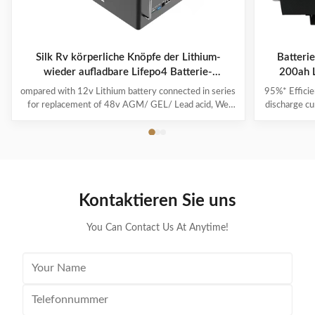
Silk Rv körperliche Knöpfe der Lithium-
Batteri
wieder aufladbare Lifepo4 Batterie-
200ah L
5.12KWH vier
ompared with 12v Lithium battery connected in series
95%* Efficie
for replacement of 48v AGM/ GEL/ Lead acid, We
discharge cu
highly recommend a direct 48v lithium battery pack,
its capacit
which is more powerful and stable in performance. If
run-time c
you are a golf cart dealer or fleet manager, to start
product i
offering your customers the best-in-class lithium golf
power and i
cart battery by becoming a Silk dealer. From no
effect, no m
maintenance to faster charge times, lithium batteries
used as soo
Kontaktieren Sie uns
have many advantages over lead-acid. Silk Lithium
ion is a lit
batteries feature
You Can Contact Us At Anytime!