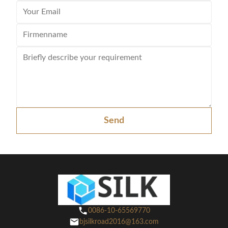
Send
0086-10-65569770
bjsilkroad2016@163.com