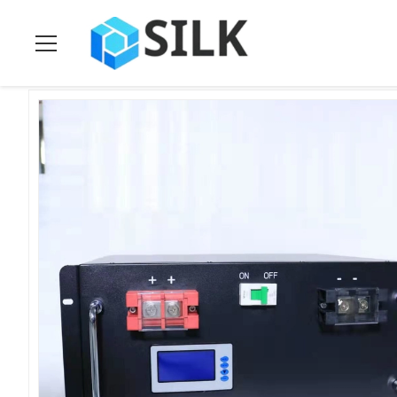
Heim
>
Produits
>
wieder aufladbare Batterie lifepo4
>
CER 51.