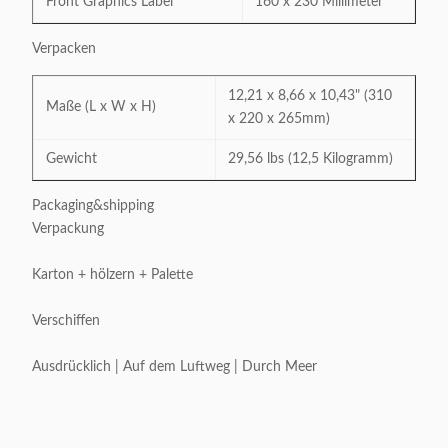
Front Graphics Label
160 x 230 Millimeter
Verpacken
12,21 x 8,66 x 10,43" (310
Maße (L x W x H)
x 220 x 265mm)
Gewicht
29,56 lbs (12,5 Kilogramm)
Packaging&shipping
Verpackung
Karton + hölzern + Palette
Verschiffen
Ausdrücklich | Auf dem Luftweg | Durch Meer