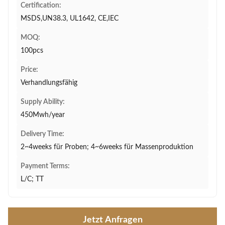
Certification:
MSDS,UN38.3, UL1642, CE,IEC
MOQ:
100pcs
Price:
Verhandlungsfähig
Supply Ability:
450Mwh/year
Delivery Time:
2~4weeks für Proben; 4~6weeks für Massenproduktion
Payment Terms:
L/C; TT
Jetzt Anfragen