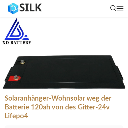
Solaranhänger-Wohnsolar weg der
Batterie 120ah von des Gitter-24v
Lifepo4