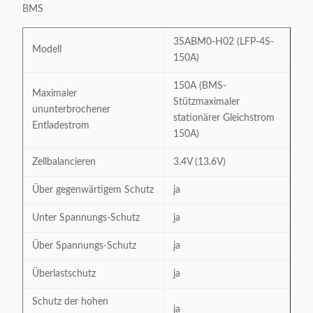
BMS
3SABM0-H02 (LFP-4S-
Modell
150A)
150A (BMS-
Maximaler
Stützmaximaler
ununterbrochener
stationärer Gleichstrom
Entladestrom
150A)
Zellbalancieren
3.4V (13.6V)
Über gegenwärtigem Schutz
ja
Unter Spannungs-Schutz
ja
Über Spannungs-Schutz
ja
Überlastschutz
ja
Schutz der hohen
ja