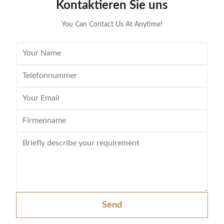
Kontaktieren Sie uns
operate in a wide range of temperatures. It will
operate i
continue to work in all
You Can Contact Us At Anytime!
Send