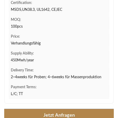
Certification:
MSDS,UN38.3, UL1642, CE,IEC
MOQ:
100pcs
Price:
Verhandlungsfähig
Supply Ability:
450Mwh/year
Delivery Time:
2~4weeks für Proben; 4~6weeks für Massenproduktion
Payment Terms:
L/C; TT
Jetzt Anfragen