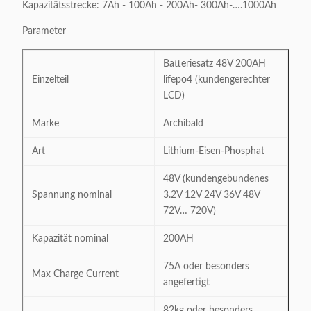
Kapazitätsstrecke: 7Ah - 100Ah - 200Ah- 300Ah-….1000Ah
Parameter
Batteriesatz 48V 200AH
Einzelteil
lifepo4 (kundengerechter
LCD)
Marke
Archibald
Art
Lithium-Eisen-Phosphat
48V (kundengebundenes
Spannung nominal
3.2V 12V 24V 36V 48V
72V… 720V)
Kapazität nominal
200AH
75A oder besonders
Max Charge Current
angefertigt
82kg oder besonders