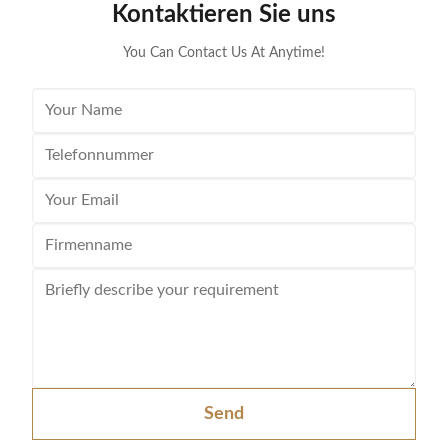
Kontaktieren Sie uns
have many advantages over lead-acid. Silk Lithium
ion is a lit
batteries feature
You Can Contact Us At Anytime!
Send