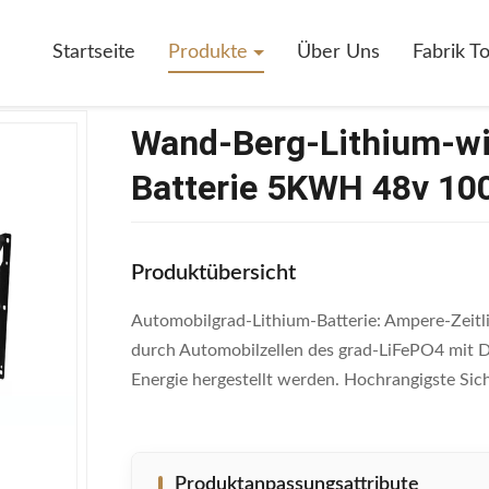
erg-Lithium-Wieder Aufladbare Lifepo4 Batterie 5KWH 48v 100ah 40K
Startseite
Produkte
Über Uns
Fabrik T
Wand-Berg-Lithium-wi
Batterie 5KWH 48v 10
Produktübersicht
Automobilgrad-Lithium-Batterie: Ampere-Zeitli
durch Automobilzellen des grad-LiFePO4 mit Dic
Energie hergestellt werden. Hochrangigste Siche
Produktanpassungsattribute