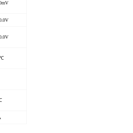
00mV
0.0V
0.0V
0℃
℃
A