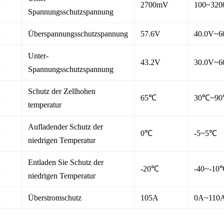
n
2700mV
100~32
Spannungsschutzspannung
n
Überspannungsschutzspannung
57.6V
40.0V~6
Unter-
n
43.2V
30.0V~6
Spannungsschutzspannung
Schutz der Zellhohen
n
65℃
30℃~9
temperatur
Aufladender Schutz der
n
0℃
-5~5℃
niedrigen Temperatur
Entladen Sie Schutz der
n
-20℃
-40~-10
niedrigen Temperatur
n
Überstromschutz
105A
0A~110