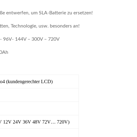
e entwerfen, um SLA-Batterie zu ersetzen!
ten, Technologie, usw. besonders an!
V- 96V- 144V – 300V – 720V
00Ah
po4 (kundengerechter LCD)
2V 12V 24V 36V 48V 72V… 720V)