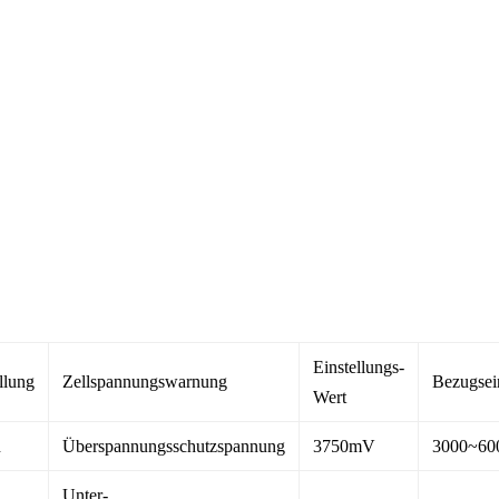
Einstellungs-
llung
Zellspannungswarnung
Bezugsein
Wert
n
Überspannungsschutzspannung
3750mV
3000~6
Unter-